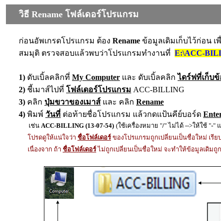
วิธี Rename โฟล์เดอร์โปรแกรม
ก่อนอัพเกรดโปรแกรม ต้อง
Rename
ข้อมูลเดิมเก็บไว้ก่อน เพ
สมมุติ ตรวจสอบแล้วพบว่าโปรแกรมทำงานที่
E
:\ACC-BIL
1)
ดับเบิ้ลคลิกที่
My Computer
และ ดับเบิ้ลคลิก
ไดร์ฟที่เก็บข
2)
ชี้เมาส์ไปที่
โฟล์เดอร์โปรแกรม
A
CC-BILLING
3)
คลิก
ปุ่มขวาของเมาส์
และ คลิก
Rename
4)
พิมพ์
วันที่
ต่อท้ายชื่อโปรแกรม แล้วกดแป้นคีย์บอร์ด
Ente
เช่น
ACC-BILLING (13-07-54)
(ใช้เครื่องหมาย "
/
" ไม่ได้ -->ให้ใช้ "
-
" 
โปรดดูให้แน่ใจว่า
ชื่อโฟล์เดอร์
ของโปรแกรม
ถูกเปลี่ยนเป็นชื่อใหม่ เรี
เนื่องจาก
ถ้า
ชื่อโฟล์เดอร์
ไม่ถูกเปลี่ยนเป็นชื่อใหม่
จะทำให้ข้อมูลเดิมถูก