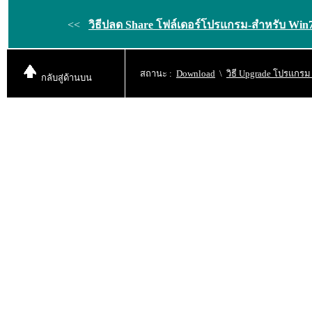
<<
วิธีปลด Share โฟล์เดอร์โปรแกรม-สำหรับ Win
สถานะ
:
Download
\
วิธี Upgrade โปรแกร
กลับสู่
ด้านบน