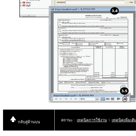
สถานะ
:
เทคนิคการใช้งาน
\
เทคนิคเพิ่มเ
กลับสู่
ด้านบน