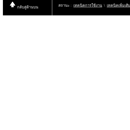
สถานะ
:
เทคนิคการใช้งาน
\
เทคนิคเพิ่มเ
กลับสู่
ด้านบน