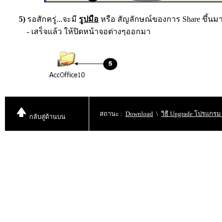
5
)
รอสักครู่...จะมี
รูปมือ
หรือ สัญลักษณ์ของการ Share
ขึ้น
- เสร็จแล้ว ให้ปิดหน้าจอต่างๆออกมา
สถานะ
:
Download
\
วิธี Upgrade โปรแกร
กลับสู่
ด้านบน